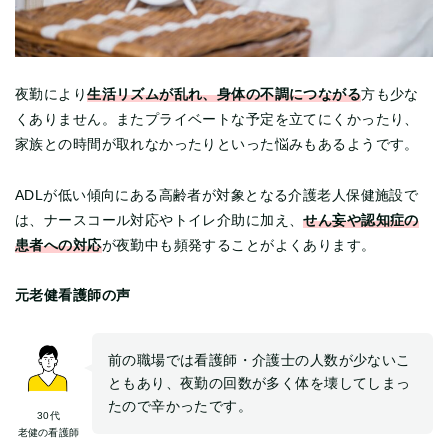
生活リズムが乱れ、身体の不調につながる
夜勤により
方も少な
くありません。またプライベートな予定を立てにくかったり、
家族との時間が取れなかったりといった悩みもあるようです。
ADLが低い傾向にある高齢者が対象となる介護老人保健施設で
せん妄や認知症の
は、ナースコール対応やトイレ介助に加え、
患者への対応
が夜勤中も頻発することがよくあります。
元老健看護師の声
前の職場では看護師・介護士の人数が少ないこ
ともあり、夜勤の回数が多く体を壊してしまっ
たので辛かったです。
30代
老健の看護師