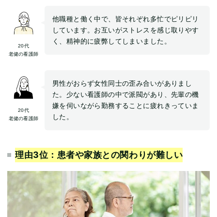
他職種と働く中で、皆それぞれ多忙でピリピリ
しています。お互いがストレスを感じ取りやす
く、精神的に疲弊してしまいました。
20代
老健の看護師
男性がおらず女性同士の歪み合いがありまし
た。少ない看護師の中で派閥があり、先輩の機
嫌を伺いながら勤務することに疲れきっていま
20代
した。
老健の看護師
理由3位：
患者や家族との関わりが難しい